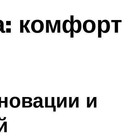
а: комфорт
новации и
й