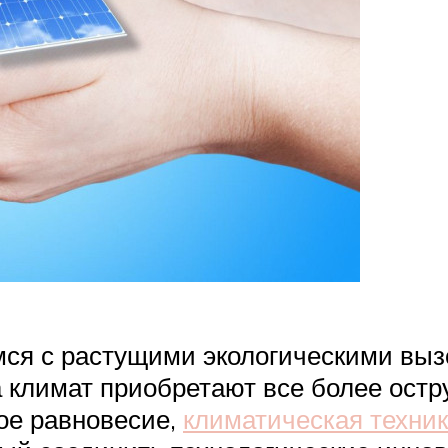
ся с растущими экологическими выз
 климат приобретают все более остру
ое равновесие,
климатическая техни