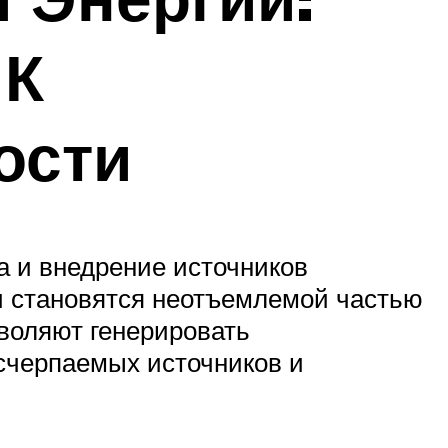
 К
ости
а и внедрение источников
и становятся неотъемлемой частью
воляют генерировать
счерпаемых источников и