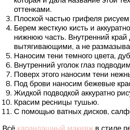
оттенками.
Плоской частью грифеля рисуем 
Берем жесткую кисть и аккуратн
нижнюю часть. Внутренний край
вытягивающими, а не размазыв
Наносим тени темного цвета, ду
Внутренний уголок глаз подвод
Поверх этого наносим тени нежн
Под брови наносим бежевые краск
Жидкой подводкой аккуратно рису
Красим ресницы тушью.
С помощью ватных дисков, салф
Всё
карандашный макияж
в стиле п