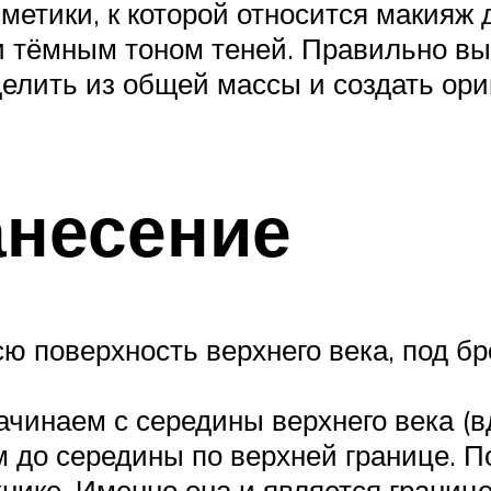
етики, к которой относится макияж д
и тёмным тоном теней. Правильно в
елить из общей массы и создать ори
анесение
ю поверхность верхнего века, под бр
чинаем с середины верхнего века (в
м до середины по верхней границе. 
ехнике. Именно она и является грани