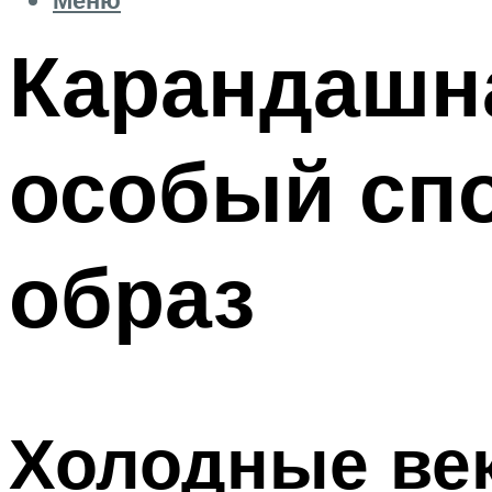
Карандашна
особый сп
образ
Холодные ве