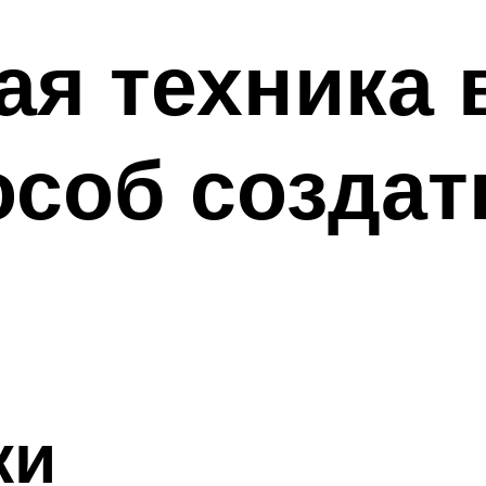
я техника 
особ создат
ки