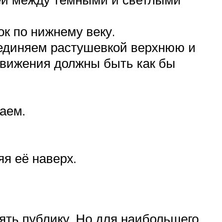
к по нижнему веку.
оединяем растушевкой верхнюю и
Движения должны быть как бы
аем.
.
яя её наверх.
рять публику. Но для наибольшего