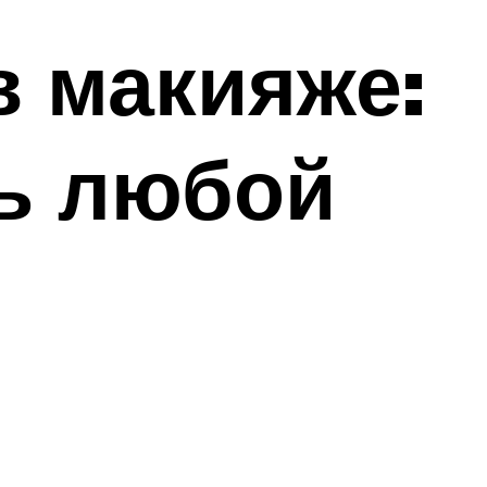
в макияже:
ь любой