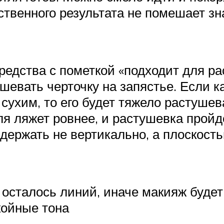
твенного результата не помешает зн
дства с пометкой «подходит для рас
ушевать черточку на запястье. Если 
 сухим, то его будет тяжело растушев
ля ляжет ровнее, и растушевка пройде
держать не вертикально, а плоскость
 осталось линий, иначе макияж будет
койные тона