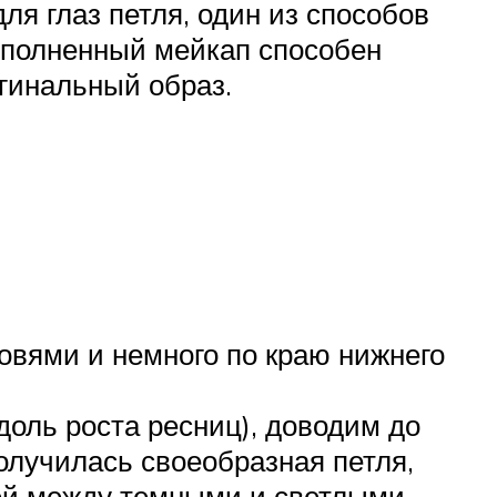
ля глаз петля, один из способов
ыполненный мейкап способен
гинальный образ.
овями и немного по краю нижнего
доль роста ресниц), доводим до
Получилась своеобразная петля,
цей между темными и светлыми