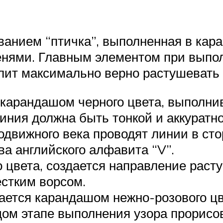
ванием “птичка”, выполненная в кар
енями. Главным элементом при выпо
лит максимально верно растушевать 
 карандашом черного цвета, выполни
иния должна быть тонкой и аккуратно
одвижного века проводят линии в сто
ва английского алфавита “V”.
цвета, создается направление растуш
естким ворсом.
ается карандашом нежно-розового цв
дом этапе выполнения узора прорисо