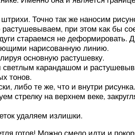
штрихи. Точно так же наносим рисуно
о растушевываем, при этом как бы с
 дуги стараемся не деформировать. 
ающими нарисованную линию.
блируя основную растушевку.
им светлым карандашом и растушевыв
ых тонов.
и, либо те же, что и внутри рисунка
ем стрелку на верхнем веке, закругл
еток удаляем излишки.
етля готов! Можно смело идти и поко