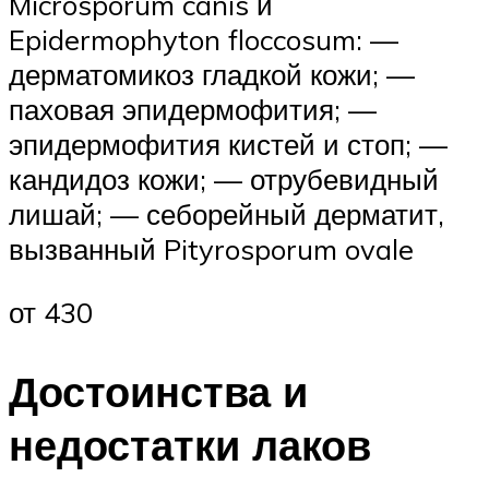
Microsporum canis и
Epidermophyton floccosum: —
дерматомикоз гладкой кожи; —
паховая эпидермофития; —
эпидермофития кистей и стоп; —
кандидоз кожи; — отрубевидный
лишай; — себорейный дерматит,
вызванный Pityrosporum ovale
от 430
Достоинства и
недостатки лаков