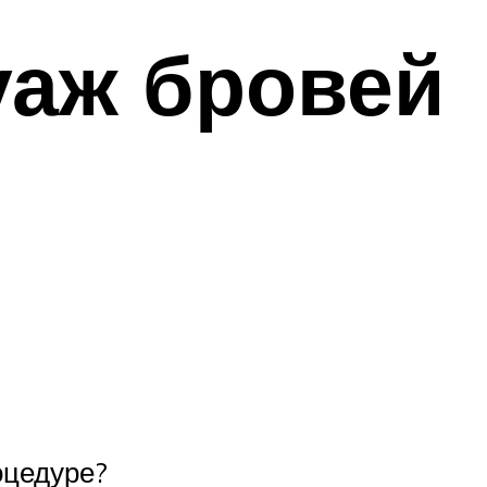
уаж бровей
оцедуре?