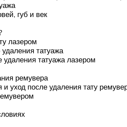
уажа
вей, губ и век
?
ату лазером
 удаления татуажа
е удаления татуажа лазером
ания ремувера
 и уход после удаления тату ремуве
ремувером
словиях