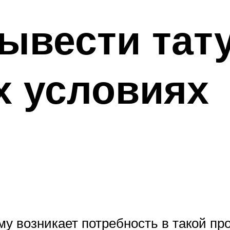
вывести тат
х условиях
му возникает потребность в такой пр