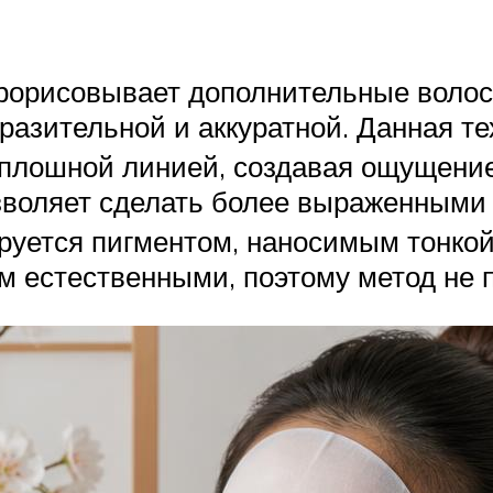
рорисовывает дополнительные волоск
разительной и аккуратной. Данная т
сплошной линией, создавая ощущени
зволяет сделать более выраженными 
уется пигментом, наносимым тонкой 
м естественными, поэтому метод не 