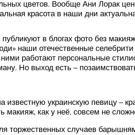
альных цветов. Вообще Ани Лорак цен
льная красота в наши дни актуальная
 публикуют в блогах фото без макия
люди» наши отечественные селебрити
, с ними работают персональные стил
ану. Но выход есть – позаимствоват
а известную украинскую певицу – кр
ь макияж, как у неё, совсем не сложн
для торжественных случаев барышням