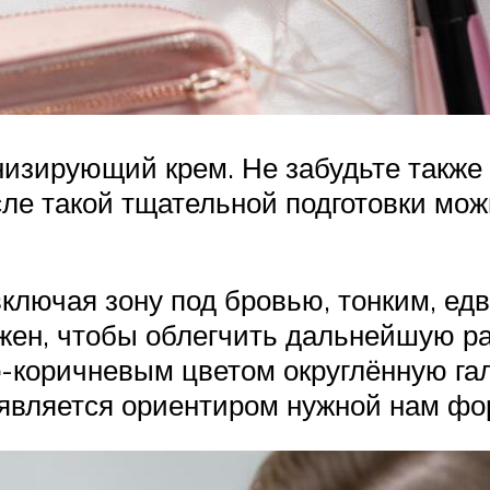
низирующий крем. Не забудьте также
е такой тщательной подготовки мож
 включая зону под бровью, тонким, е
жен, чтобы облегчить дальнейшую ра
-коричневым цветом округлённую гало
т является ориентиром нужной нам ф