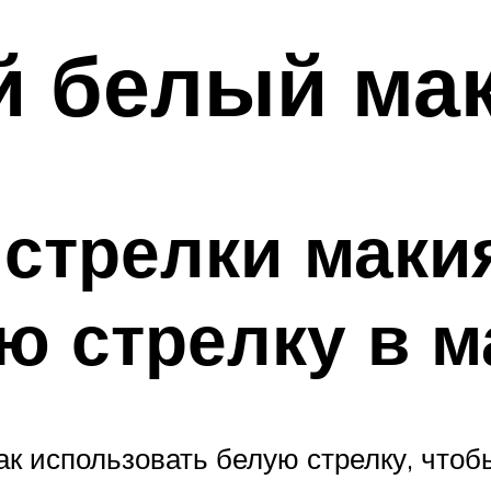
й белый ма
стрелки макия
ю стрелку в м
к использовать белую стрелку, чтобы