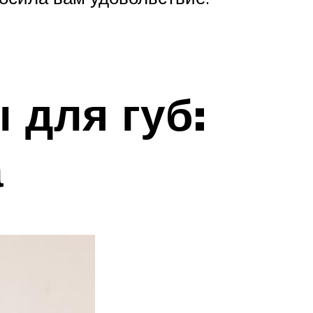
 для губ:
а