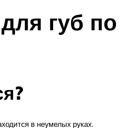
для губ по
ся?
аходится в неумелых руках.