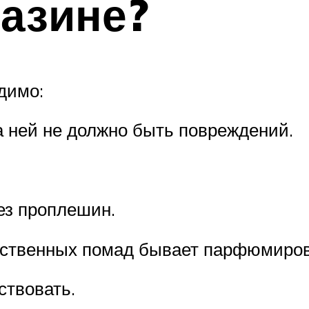
азине?
димо:
а ней не должно быть повреждений.
ез проплешин.
чественных помад бывает парфюмиро
ствовать.