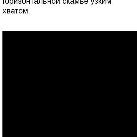
горизонтальной скамье узким
хватом.