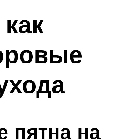
 как
оровые
 ухода
е пятна на