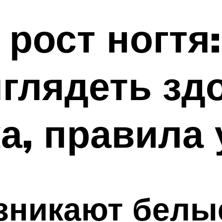
рост ногтя:
глядеть зд
жа, правила
озникают белы