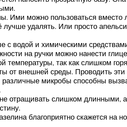
тыми.
ы. Ими можно пользоваться вместо л
Её лучше удалять. Или просто апельс
е с водой и химическими средствам
жности на ручки можно нанести глиц
й температуры, так как слишком горя
ы от внешней среды. Проводить эти
и различные микробы способны вызват
.
х не отращивать слишком длинными, а
стину.
зелина благоприятно скажется на ног