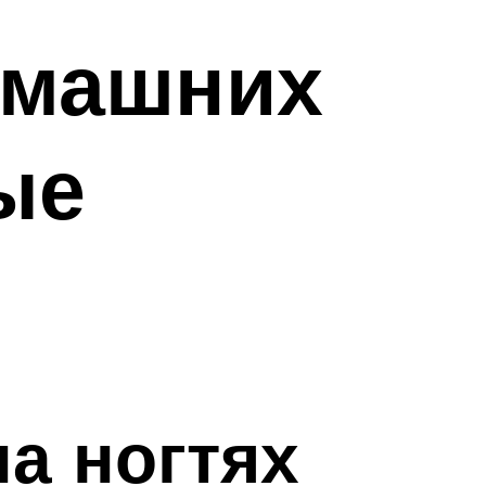
омашних
ые
а ногтях