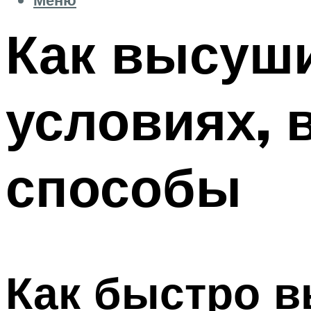
Как высуши
условиях, 
способы
Как быстро в