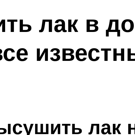
ть лак в д
все известн
ысушить лак н