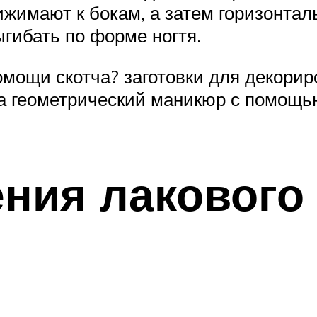
ижимают к бокам, а затем горизонтал
гибать по форме ногтя.
помощи скотча? заготовки для декори
ча геометрический маникюр с помощь
ния лакового