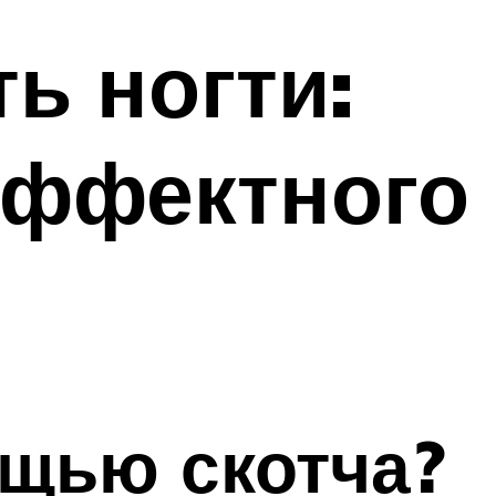
ь ногти:
 эффектного
ощью скотча?