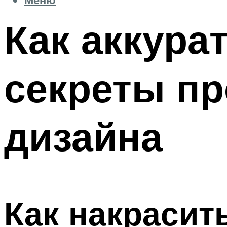
Как аккура
секреты пр
дизайна
Как накрасит