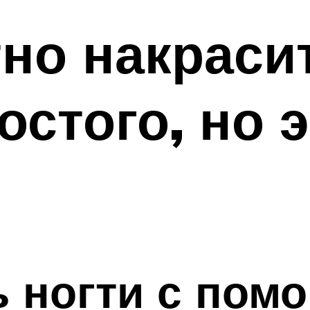
тно накрасит
остого, но
ь ногти с пом