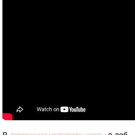
В
домашних условиях уколы
в лоб