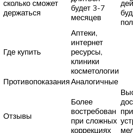
сколько сможет
дей
будет 3-7
держаться
буд
месяцев
пол
Аптеки,
интернет
Где купить
ресурсы,
клиники
косметологии
Противопоказания
Аналогичные
Вы
Более
дос
востребован
пр
Отзывы
при сложных
уст
коррекциях
ме