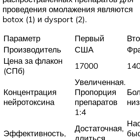
проведения омолажения являются
botox (1) и dysport (2).
Параметр
Первый
Вт
Производитель
США
Фр
Цена за флакон
17000
14
(СПб)
Увеличенная.
Концентрация
Пропорция
Бо
нейротоксина
препаратов
низ
1:4
Нас
Достаточная,
Эффективность,
быс
длиться