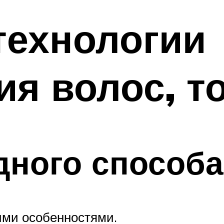
технологии
я волос, то
дного способа
ими особенностями.