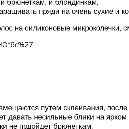
 и брюнеткам, и блондинкам,
аращивать пряди на очень сухие и кор
лос на силиконовые микроколечки, с
lHOf6c%27
вмещаются путем склеивания, после 
ет давать несильные блики на ярком 
ки не подойдет брюнеткам.