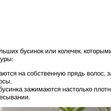
ьших бусинок или колечек, которыми
уры:
аются на собственную прядь волос, з
осы,
усинка зажимаются настолько плотн
чесывании.