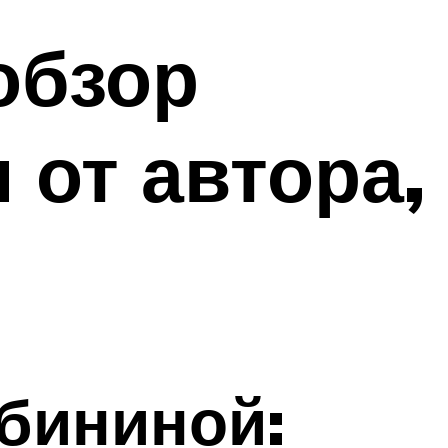
обзор
 от автора,
бининой: