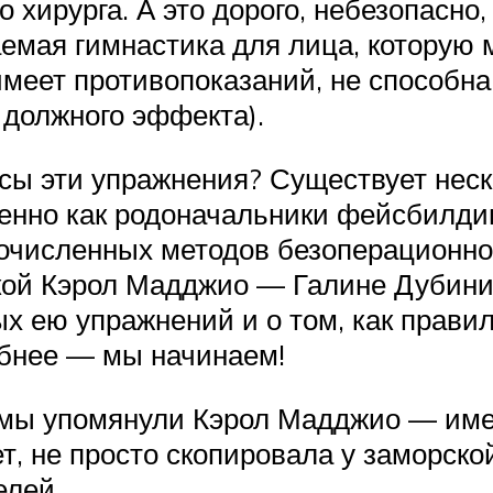
о хирурга. А это дорого, небезопасно
аемая гимнастика для лица, которую
меет противопоказаний, не способн
должного эффекта).
ссы эти упражнения? Существует нес
енно как родоначальники фейсбилди
огочисленных методов безоперационно
сской Кэрол Мадджио — Галине Дубин
х ею упражнений и о том, как правил
бнее — мы начинаем!
 мы упомянули Кэрол Мадджио — имен
т, не просто скопировала у заморско
елей.