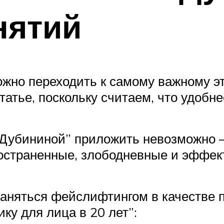
нятий
 можно переходить к самому важному
татье, поскольку считаем, что удобн
 Дубининой” приложить невозможно —
остраненные, злободневные и эффек
заняться фейслифтингом в качестве 
ку для лица в 20 лет”: