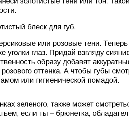
анеси золотистые тени или тон. Тако
ости.
тистый блеск для губ.
 персиковые или розовые тени. Теп
же уголки глаз. Придай взгляду сияни
твенность образу добавят аккуратные
розового оттенка. А чтобы губы смо
замом или гигиенической помадой.
нках зеленого, также может смотреть
ьем, если ты – брюнетка, обладател