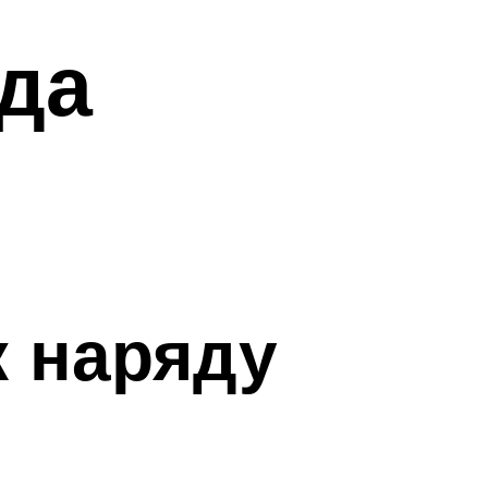
ада
к наряду