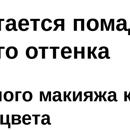
тается пом
о оттенка
ого макияжа 
цвета