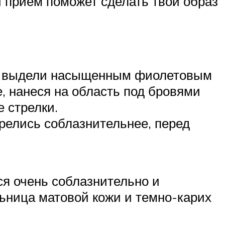
й прием поможет сделать твой образ
ерь выдели насыщенным фиолетовым
е, нанеся на область под бровями
 стрелки.
трелись соблазнительнее, перед
ся очень соблазнительно и
ьница матовой кожи и темно-карих