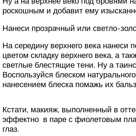
Ну а на верхнее веко под бровями н
роскошным и добавит ему изысканн
Нанеси прозрачный или светло-золо
На середину верхнего века нанеси
цветом складку верхнего века, а так
светлые блестящие тени. Ну а таинс
Воспользуйся блеском натурального 
нанесением блеска помажь их баль
Кстати, макияж, выполненный в отте
эффектно в паре с фиолетовым плат
глаз.