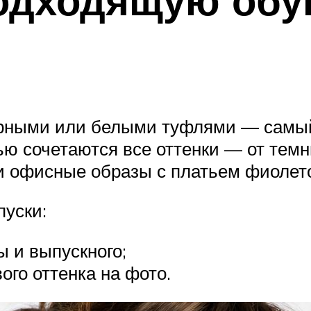
одходящую обу
ерными или белыми туфлями — самый
вью сочетаются все оттенки — от тем
 и офисные образы с платьем фиолето
пуски:
 и выпускного;
ого оттенка на фото.