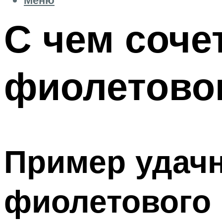
С чем соче
фиолетовог
Пример удачн
фиолетового 