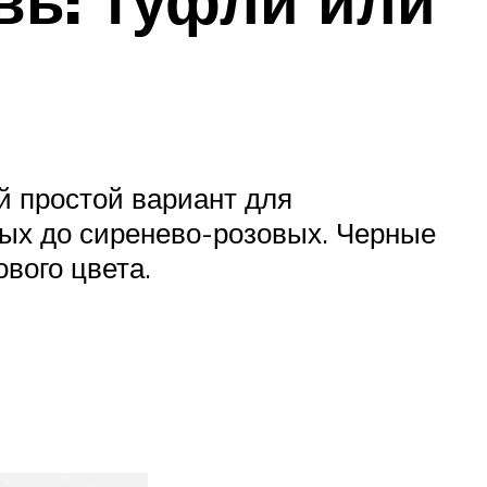
вь: туфли или
 простой вариант для
ных до сиренево-розовых. Черные
вого цвета.