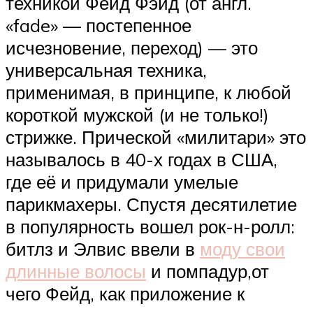
техникой Фейд Фэйд (от англ.
«fade» — постепенное
исчезновение, переход) — это
универсальная техника,
применимая, в принципе, к любой
короткой мужской (и не только!)
стрижке. Прической «милитари» это
называлось в 40-х годах в США,
где её и придумали умелые
парикмахеры. Спустя десятилетие
в популярность вошел рок-н-ролл:
битлз и Элвис ввели в
моду свои
длинные волосы
и помпадур,от
чего Фейд, как приложение к