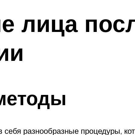
 лица посл
ии
методы
в себя разнообразные процедуры, к