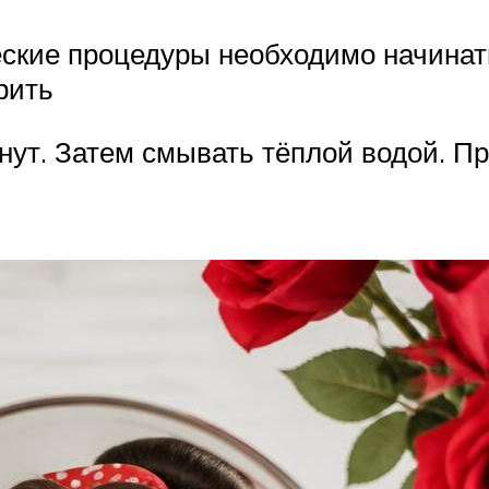
еские процедуры необходимо начина
рить
нут. Затем смывать тёплой водой. П