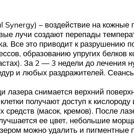
al Synergy) – воздействие на кожны
овые лучи создают перепады темпера
ка. Все это приводит к разрушению п
сов, образованию упругих белков ко
стах). За 2 — 3 недели до лечения 
едур и любых раздражителей. Сеансы 
и лазера снимается верхний поверхн
летки получают доступ к кислороду
х средств (масок, кремов). После л
 улучшается ее цвет, небольшие морщ
зером можно удалить и пигментные п