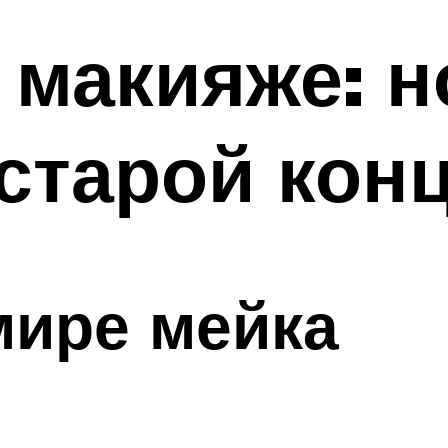
 макияже: 
старой кон
мире мейка