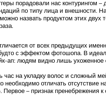
геры порадовали нас контурингом – 
даций по типу лица и внешности. Н
можно назвать продуктом этих двух те
раза.
тличается от всех предыдущих именно
, будто с эффектом фотошопа. В иде
ейк-ап: людям видно лишь ухоженно
ь час на укладку волос и сложный ме
ако необходимо отличать отсутствие 
 Первое – признак пренебрежения к с