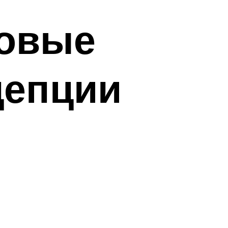
новые
цепции