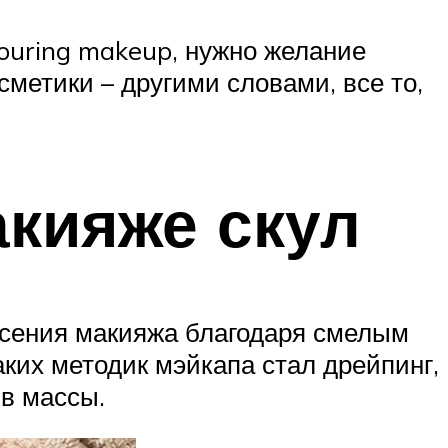
touring makeup, нужно желание
метики – другими словами, все то,
акияже скул
есения макияжа благодаря смелым
аких методик мэйкапа стал дрейпинг,
 в массы.