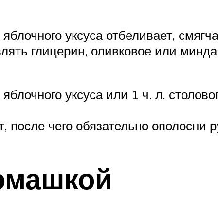
е яблочного уксуса отбеливает, смягч
влять глицерин, оливковое или минд
яблочного уксуса или 1 ч. л. столового
, после чего обязательно ополосни р
омашкой