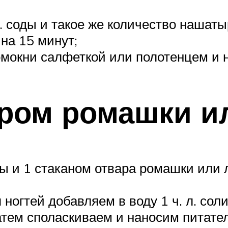
л. соды и такое же количество нашаты
на 15 минут;
омокни салфеткой или полотенцем и 
аром ромашки и
оды и 1 стаканом отвара ромашки или
ногтей добавляем в воду 1 ч. л. соли
затем споласкиваем и наносим питате