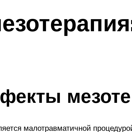
мезотерапия
фекты мезоте
ляется малотравматичной процедурой,