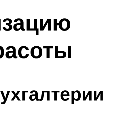
изацию
расоты
бухгалтерии