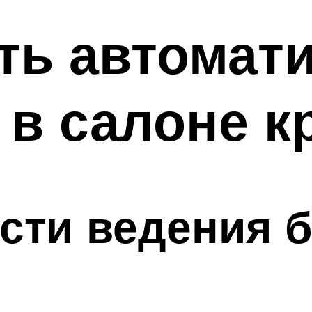
ть автомат
 в салоне к
сти ведения 