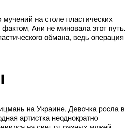
о мучений на столе пластических
 фактом, Ани не миновала этот путь.
ластического обмана, ведь операция
ы
ицмань на Украине. Девочка росла в
родная артистка неоднократно
явился на свет от разных мужей.