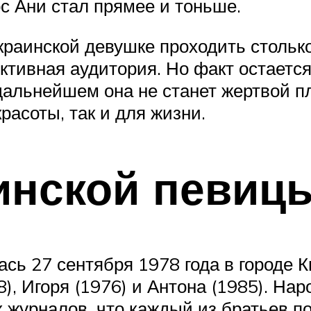
с Ани стал прямее и тоньше.
украинской девушке проходить стольк
ективная аудитория. Но факт остается
 дальнейшем она не станет жертвой п
расоты, так и для жизни.
инской певиц
сь 27 сентября 1978 года в городе К
), Игоря (1976) и Антона (1985). На
 журналов, что каждый из братьев по