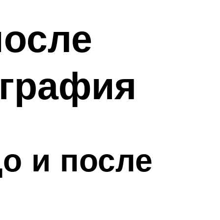
после
ография
о и после