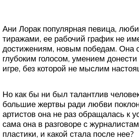
Ани Лорак популярная певица, люб
тиражами, ее рабочий график не им
достижениям, новым победам. Она о
глубоким голосом, умением донести
игре, без которой не мыслим насто
Но как бы ни был талантлив челове
большие жертвы ради любви поклон
артистов она не раз обращалась к у
сама она в разговоре с журналистам
пластики, и какой стала после нее?