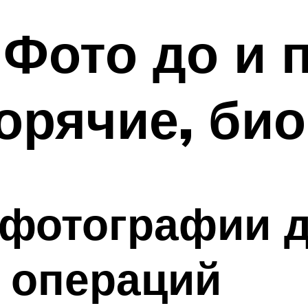
 Фото до и 
горячие, би
фотографии д
 операций