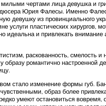
и милыми чертами лица девушка и гр
одюсера Юрия Фалесы. Именно Фалес
ную девушку из провинциального укр
ине услуги пластических хирургов, м
но идеальна и привлекать внимание 
истизм, раскованность, смелость и на
у образу романтично настроенной д
ицу.
ом стало изменение формы губ. Бан
 чувственными, образ более привлека
 редко умеют остановиться вовремя, 