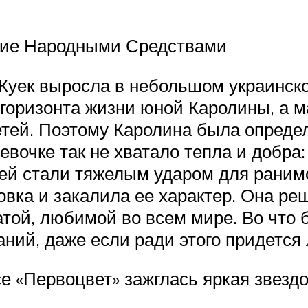
ние Народными Средствами
Куек выросла в небольшом украинском
 горизонта жизни юной Каролины, а м
етей. Поэтому Каролина была определ
девочке так не хватало тепла и добр
лей стали тяжелым ударом для раним
овка и закалила ее характер. Она реш
той, любимой во всем мире. Во что б
ний, даже если ради этого придется 
се «Первоцвет» зажглась яркая звезд