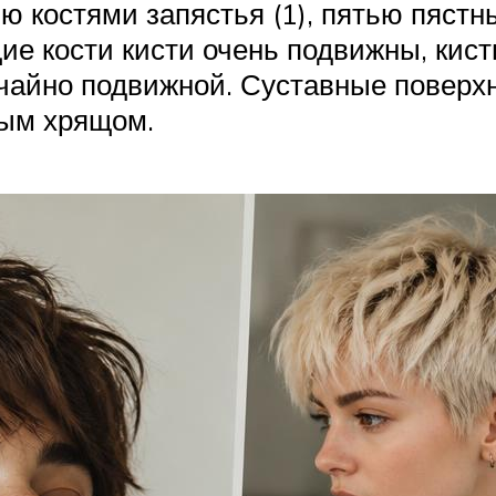
ю костями запястья (1), пятью пястн
щие кости кисти очень подвижны, ки
айно подвижной. Суставные поверхно
ным хрящом.