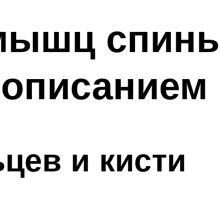
мышц спины
 описанием
цев и кисти