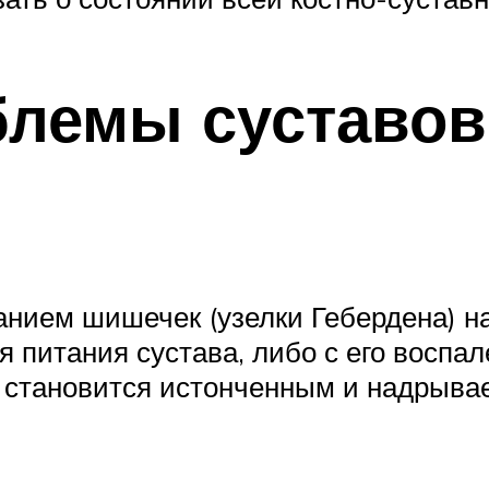
лемы суставов
анием шишечек (узелки Гебердена) н
 питания сустава, либо с его воспал
становится истонченным и надрывае