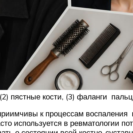
 (2) пястные кости, (3) фаланги пальц
сприимчивы к процессам воспаления
сто используется в ревматологии пот
ать о состоянии всей костно-сустав