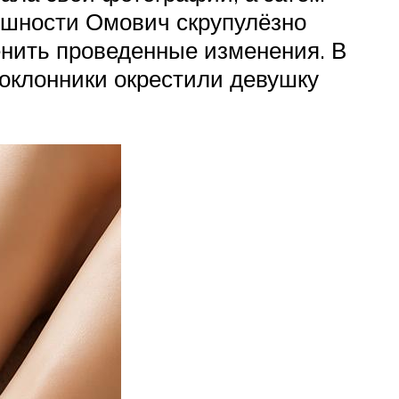
ешности Омович скрупулёзно
енить проведенные изменения. В
 поклонники окрестили девушку